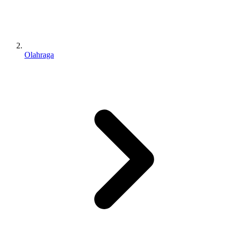
Olahraga