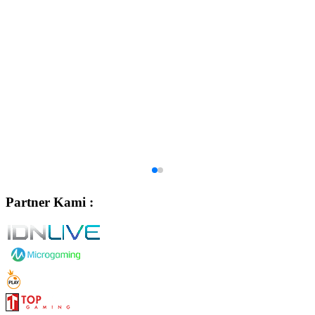
Partner Kami :