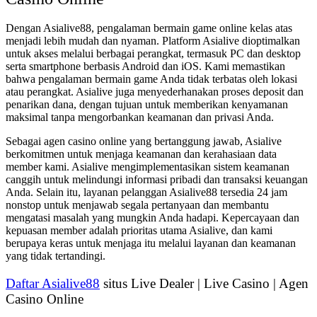
Dengan Asialive88, pengalaman bermain game online kelas atas
menjadi lebih mudah dan nyaman. Platform Asialive dioptimalkan
untuk akses melalui berbagai perangkat, termasuk PC dan desktop
serta smartphone berbasis Android dan iOS. Kami memastikan
bahwa pengalaman bermain game Anda tidak terbatas oleh lokasi
atau perangkat. Asialive juga menyederhanakan proses deposit dan
penarikan dana, dengan tujuan untuk memberikan kenyamanan
maksimal tanpa mengorbankan keamanan dan privasi Anda.
Sebagai agen casino online yang bertanggung jawab, Asialive
berkomitmen untuk menjaga keamanan dan kerahasiaan data
member kami. Asialive mengimplementasikan sistem keamanan
canggih untuk melindungi informasi pribadi dan transaksi keuangan
Anda. Selain itu, layanan pelanggan Asialive88 tersedia 24 jam
nonstop untuk menjawab segala pertanyaan dan membantu
mengatasi masalah yang mungkin Anda hadapi. Kepercayaan dan
kepuasan member adalah prioritas utama Asialive, dan kami
berupaya keras untuk menjaga itu melalui layanan dan keamanan
yang tidak tertandingi.
Daftar Asialive88
situs Live Dealer | Live Casino | Agen
Casino Online