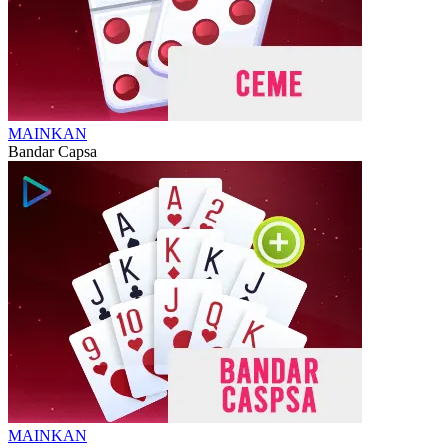
MAINKAN
Bandar Capsa
MAINKAN