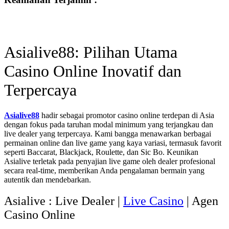
Asialive88: Pilihan Utama
Casino Online Inovatif dan
Terpercaya
Asialive88
hadir sebagai promotor casino online terdepan di Asia
dengan fokus pada taruhan modal minimum yang terjangkau dan
live dealer yang terpercaya. Kami bangga menawarkan berbagai
permainan online dan live game yang kaya variasi, termasuk favorit
seperti Baccarat, Blackjack, Roulette, dan Sic Bo. Keunikan
Asialive terletak pada penyajian live game oleh dealer profesional
secara real-time, memberikan Anda pengalaman bermain yang
autentik dan mendebarkan.
Asialive : Live Dealer |
Live Casino
| Agen
Casino Online