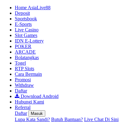
Home AsiaLive88
Deposit
Sportsbook
E-Sports
Live Casino
Slot Games
IDN E-Lottery
POKER
ARCADE
Bolatangkas
Togel
RTP Slots
Cara Bermain
Promosi
Withdraw
Daftar
Download Android
Hubungi Kami
Referral
Daftar
Masuk
Lupa Kata Sandi?
Butuh Bantuan?
Live Chat Di Sini