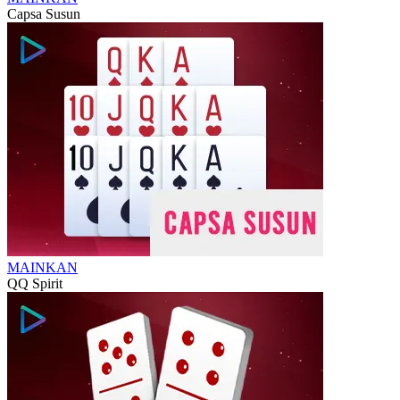
Capsa Susun
MAINKAN
QQ Spirit