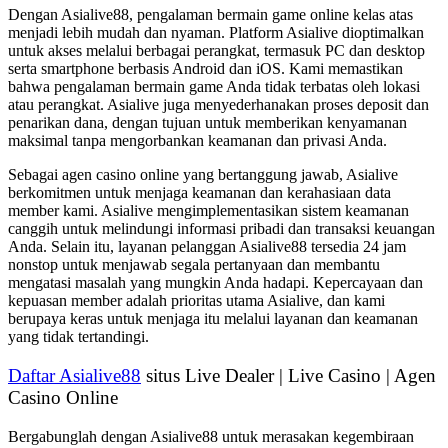
Dengan Asialive88, pengalaman bermain game online kelas atas
menjadi lebih mudah dan nyaman. Platform Asialive dioptimalkan
untuk akses melalui berbagai perangkat, termasuk PC dan desktop
serta smartphone berbasis Android dan iOS. Kami memastikan
bahwa pengalaman bermain game Anda tidak terbatas oleh lokasi
atau perangkat. Asialive juga menyederhanakan proses deposit dan
penarikan dana, dengan tujuan untuk memberikan kenyamanan
maksimal tanpa mengorbankan keamanan dan privasi Anda.
Sebagai agen casino online yang bertanggung jawab, Asialive
berkomitmen untuk menjaga keamanan dan kerahasiaan data
member kami. Asialive mengimplementasikan sistem keamanan
canggih untuk melindungi informasi pribadi dan transaksi keuangan
Anda. Selain itu, layanan pelanggan Asialive88 tersedia 24 jam
nonstop untuk menjawab segala pertanyaan dan membantu
mengatasi masalah yang mungkin Anda hadapi. Kepercayaan dan
kepuasan member adalah prioritas utama Asialive, dan kami
berupaya keras untuk menjaga itu melalui layanan dan keamanan
yang tidak tertandingi.
Daftar Asialive88
situs Live Dealer | Live Casino | Agen
Casino Online
Bergabunglah dengan Asialive88 untuk merasakan kegembiraan