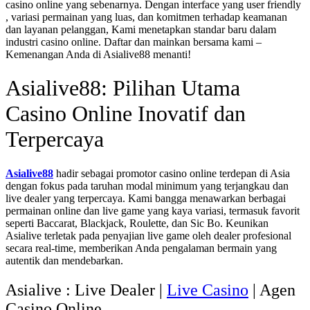
casino online yang sebenarnya. Dengan interface yang user friendly
, variasi permainan yang luas, dan komitmen terhadap keamanan
dan layanan pelanggan, Kami menetapkan standar baru dalam
industri casino online. Daftar dan mainkan bersama kami –
Kemenangan Anda di Asialive88 menanti!
Asialive88: Pilihan Utama
Casino Online Inovatif dan
Terpercaya
Asialive88
hadir sebagai promotor casino online terdepan di Asia
dengan fokus pada taruhan modal minimum yang terjangkau dan
live dealer yang terpercaya. Kami bangga menawarkan berbagai
permainan online dan live game yang kaya variasi, termasuk favorit
seperti Baccarat, Blackjack, Roulette, dan Sic Bo. Keunikan
Asialive terletak pada penyajian live game oleh dealer profesional
secara real-time, memberikan Anda pengalaman bermain yang
autentik dan mendebarkan.
Asialive : Live Dealer |
Live Casino
| Agen
Casino Online