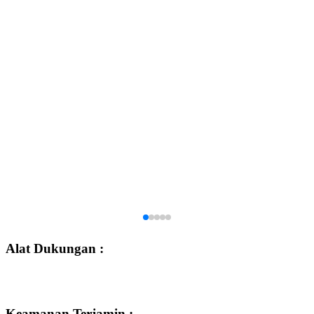
Alat Dukungan :
Keamanan Terjamin :