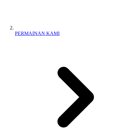
PERMAINAN KAMI