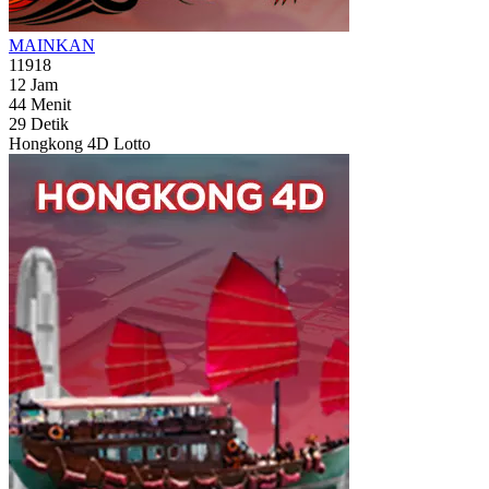
MAINKAN
11918
12
Jam
44
Menit
27
Detik
Hongkong 4D Lotto