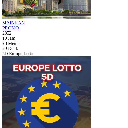
MAINKAN
PROMO
2352
10
Jam
28
Menit
27
Detik
5D Europe Lotto