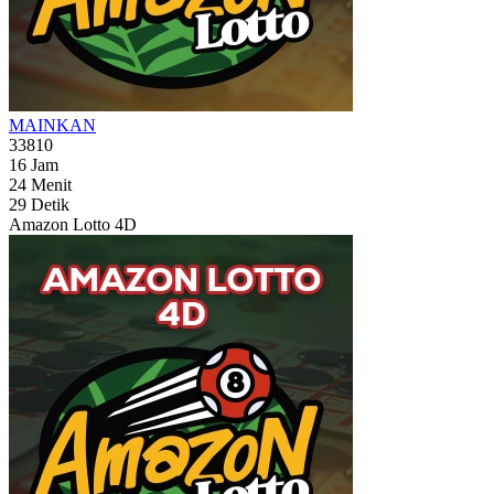
MAINKAN
33810
16
Jam
24
Menit
27
Detik
Amazon Lotto 4D