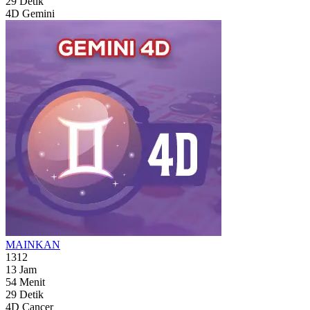
27
Detik
4D Gemini
MAINKAN
1312
13
Jam
54
Menit
27
Detik
4D Cancer