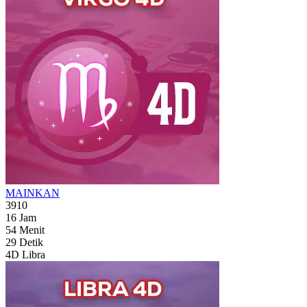
MAINKAN
3910
16
Jam
54
Menit
27
Detik
4D Libra