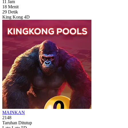
11
Jam
18
Menit
27
Detik
King Kong 4D
MAINKAN
2148
Taruhan Ditutup
Lato Lato 5D